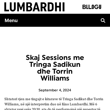
Skip
to
content
Menu
Skaj Sessions me
Tringa Sadikun
dhe Torrin
Williams
September 4, 2024
Shtatori vjen me tingujt e kitarave të Tringa Sadikut dhe Torrin
Williams, në një interpretim duo në Kino Lumbardhi. Më 6
shtator prej orës 20:30, ata do të performojnë një repertor të