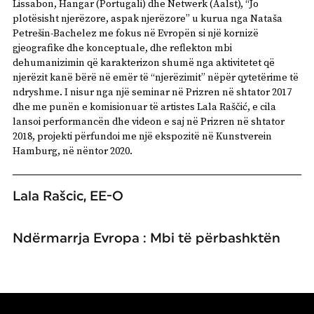
Lissabon, Hangar (Portugali) dhe Netwerk (Aalst), “Jo
plotësisht njerëzore, aspak njerëzore” u kurua nga Nataša
Petrešin-Bachelez me fokus në Evropën si një kornizë
gjeografike dhe konceptuale, dhe reflekton mbi
dehumanizimin që karakterizon shumë nga aktivitetet që
njerëzit kanë bërë në emër të “njerëzimit” nëpër qytetërime të
ndryshme. I nisur nga një seminar në Prizren në shtator 2017
dhe me punën e komisionuar të artistes Lala Raščić, e cila
lansoi performancën dhe videon e saj në Prizren në shtator
2018, projekti përfundoi me një ekspozitë në Kunstverein
Hamburg, në nëntor 2020.
Lala Rašcic, EE-O
Ndërmarrja Evropa : Mbi të përbashktën