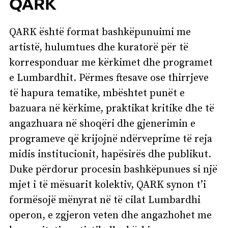
QARK
QARK është format bashkëpunuimi me
artistë, hulumtues dhe kuratorë për të
korresponduar me kërkimet dhe programet
e Lumbardhit. Përmes ftesave ose thirrjeve
të hapura tematike, mbështet punët e
bazuara në kërkime, praktikat kritike dhe të
angazhuara në shoqëri dhe gjenerimin e
programeve që krijojnë ndërveprime të reja
midis institucionit, hapësirës dhe publikut.
Duke përdorur procesin bashkëpunues si një
mjet i të mësuarit kolektiv, QARK synon t’i
formësojë mënyrat në të cilat Lumbardhi
operon, e zgjeron veten dhe angazhohet me