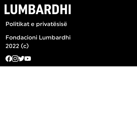
Politikat e privatësisë
Fondacioni Lumbardhi
2022 (c)
Fondacioni Lumbardhi
Rruga Remzi Ademaj, 4
20000 Kosovë
Orari i punës :
E hënë - e premte 9:00 - 17:00