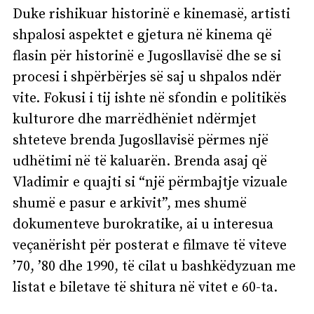
Duke rishikuar historinë e kinemasë, artisti
shpalosi aspektet e gjetura në kinema që
flasin për historinë e Jugosllavisë dhe se si
procesi i shpërbërjes së saj u shpalos ndër
vite. Fokusi i tij ishte në sfondin e politikës
kulturore dhe marrëdhëniet ndërmjet
shteteve brenda Jugosllavisë përmes një
udhëtimi në të kaluarën. Brenda asaj që
Vladimir e quajti si “një përmbajtje vizuale
shumë e pasur e arkivit”, mes shumë
dokumenteve burokratike, ai u interesua
veçanërisht për posterat e filmave të viteve
’70, ’80 dhe 1990, të cilat u bashkëdyzuan me
listat e biletave të shitura në vitet e 60-ta.