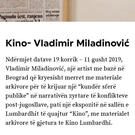
Kino- Vladimir Miladinović
Ndërmjet datave 19 korrik – 11 gusht 2019,
Vladimir Miladinović, një artist me bazë në
Beograd që kryesisht merret me materiale
arkivore për të krijuar një “kundër sferë
publike” në narrativën zyrtare të konflikteve
post-jugosllave, pati një ekspozitë në sallën e
Lumbardhit të quajtur “Kino”, me materialet
arkivore të gjetura te Kino Lumbardhi.