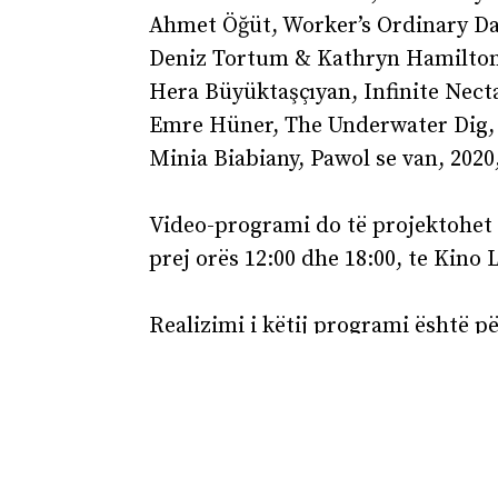
Ahmet Öğüt, Worker’s Ordinary Day
Deniz Tortum & Kathryn Hamilton,
Hera Büyüktaşçıyan, Infinite Necta
Emre Hüner, The Underwater Dig, 
Minia Biabiany, Pawol se van, 2020,
Video-programi do të projektohet m
prej orës 12:00 dhe 18:00, te Kino
Realizimi i këtij programi është p
Kosovë .