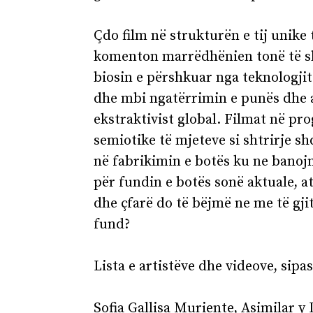
Çdo film në strukturën e tij unike 
komenton marrëdhënien tonë të s
biosin e përshkuar nga teknologjit
dhe mbi ngatërrimin e punës dhe 
ekstraktivist global. Filmat në p
semiotike të mjeteve si shtrirje sh
në fabrikimin e botës ku ne banojm
për fundin e botës sonë aktuale, at
dhe çfarë do të bëjmë ne me të gji
fund?
Lista e artistëve dhe videove, sipas
Sofia Gallisa Muriente, Asimilar y D