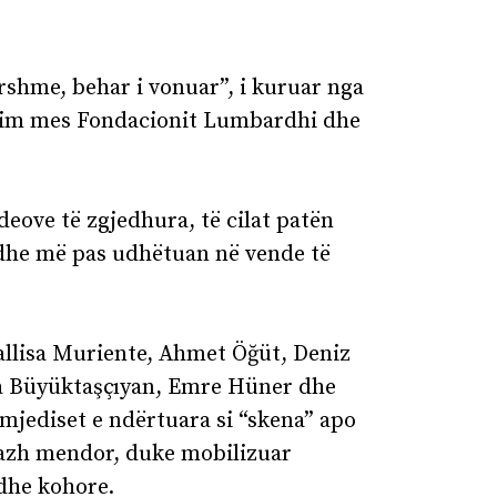
shme, behar i vonuar”, i kuruar nga
unim mes Fondacionit Lumbardhi dhe
deove të zgjedhura, të cilat patën
dhe më pas udhëtuan në vende të
allisa Muriente, Ahmet Öğüt, Deniz
 Büyüktaşçıyan, Emre Hüner dhe
mjediset e ndërtuara si “skena” apo
sazh mendor, duke mobilizuar
dhe kohore.