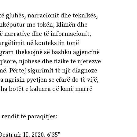
të gjuhës, narracionit dhe teknikës,
hkëputur me tokën, klimën dhe
ë narrative dhe të informacionit,
argëtimit në kontekstin tonë
rogram theksojnë së bashku agjencinë
qisore, njohëse dhe fizike të njerëzve
ë. Përtej sigurimit të një diagnoze
a ngrisin pyetjen se çfarë do të vijë,
tha botët e kaluara që kanë marrë
 rendit të paraqitjes:
estruir II, 2020, 6’35”