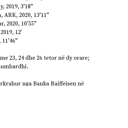
, 2019, 3’18”
 ARK, 2020, 13’11”
r, 2020, 10’55”
2019, 12′
 11’46”
e 23, 24 dhe 26 tetor në dy orare;
 Lumbardhi.
ërkrahur nga Banka Raiffeisen në