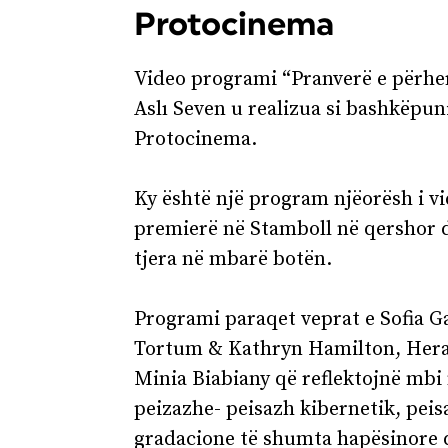
Protocinema
Video programi “Pranverë e përher
Aslı Seven u realizua si bashkëp
Protocinema.
Ky është një program njëorësh i vi
premierë në Stamboll në qershor 
tjera në mbarë botën.
Programi paraqet veprat e Sofia G
Tortum & Kathryn Hamilton, Hera
Minia Biabiany që reflektojnë mbi 
peizazhe- peisazh kibernetik, pei
gradacione të shumta hapësinore 